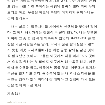
럼 검은 머리로 뒤죽박죽이 되기도 했다. 아는 사람이 한 명
도 없는 나도 이런 북적이는 풍경에 휩싸여 모래 위에 누워
보기도 하고, 무릎을 파도에 부딪혀 여기저기 뛰어다니는
것이 즐거웠다.
나는 실로 이 잡동사니들 사이에서 선생님을 찾아낸 것이
다. 그 당시 해안가에는 찻집이 두 군데 있었다. 나는 우연한
기회에 그 중 한 집 쪽에 익숙해져 있었다.
HASEHEN
큰 별
장을 가진 사람들과는 달리, 각자의 전용 탈의실을 마련하
지 못한 이곳 피서객들에게는 이런 공동 탈의실 같은 것이
꼭 필요했던 것이다. 그들은 이곳에서 차를 마시고, 이곳에
서 휴식을 취하는 것 외에도 이곳에서 해수욕을 하고, 이곳
에서 해수욕을 하고, 이곳에서 몸을 씻고, 이곳에서 모자와
우산을 맡기기도 한다. 해수복이 없는 나 역시 소지품을 도
둑맞을 염려가 있어 바다에 갈 때마다 그 찻집에 가서 모든
것을 벗어 버리곤 했다.
계속 (2)
advertisement