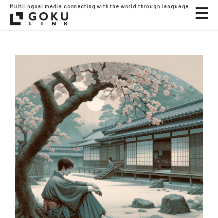
Multilingual media connecting with the world through language