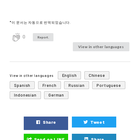
*이 문서는 자동으로 번역되었습니다.
0
Report.
View in other languages
English
Chinese
View in other languages
Spanish
French
Russian
Portuguese
Indonesian
German
Share
Tweet
Send on LINE
Share