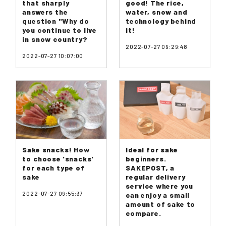
that sharply
good! The rice,
answers the
water, snow and
question "Why do
technology behind
you continue to live
it!
in snow country?
2022-07-27 09:29:48
2022-07-27 10:07:00
Sake snacks! How
Ideal for sake
to choose 'snacks'
beginners.
for each type of
SAKEPOST, a
sake
regular delivery
service where you
2022-07-27 09:55:37
can enjoy a small
amount of sake to
compare.