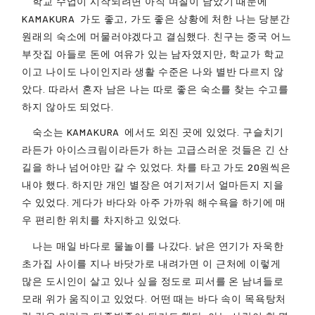
학교 수업이 시작되려면 아직 며칠이 남았기 때문에
KAMAKURA
가도 좋고, 가도 좋은 상황에 처한 나는 당분간
원래의 숙소에 머물러야겠다고 결심했다. 친구는 중국 어느
부잣집 아들로 돈에 여유가 있는 남자였지만, 학교가 학교
이고 나이도 나이인지라 생활 수준은 나와 별반 다르지 않
았다. 따라서 혼자 남은 나는 따로 좋은 숙소를 찾는 수고를
하지 않아도 되었다.
숙소는
KAMAKURA
에서도 외진 곳에 있었다. 구슬치기
라든가 아이스크림이라든가 하는 고급스러운 것들은 긴 산
길을 하나 넘어야만 갈 수 있었다. 차를 타고 가도 20원씩은
내야 했다. 하지만 개인 별장은 여기저기서 얼마든지 지을
수 있었다. 게다가 바다와 아주 가까워 해수욕을 하기에 매
우 편리한 위치를 차지하고 있었다.
나는 매일 바다로 물놀이를 나갔다. 낡은 연기가 자욱한
초가집 사이를 지나 바닷가로 내려가면 이 근처에 이렇게
많은 도시인이 살고 있나 싶을 정도로 피서를 온 남녀들로
모래 위가 움직이고 있었다. 어떤 때는 바다 속이 목욕탕처