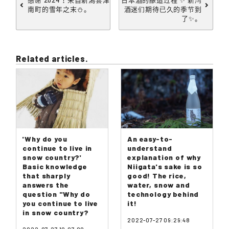
南町的雪年之末⛄。
酒迷们期待已久的季节到
了✨。
Related articles.
'Why do you
An easy-to-
continue to live in
understand
snow country?'
explanation of why
Basic knowledge
Niigata's sake is so
that sharply
good! The rice,
answers the
water, snow and
question "Why do
technology behind
you continue to live
it!
in snow country?
2022-07-27 09:29:48