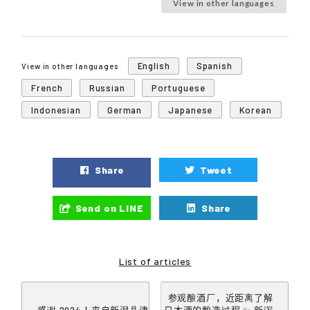
View in other languages
English
Spanish
View in other languages
French
Russian
Portuguese
Indonesian
German
Japanese
Korean
Share
Tweet
Send on LINE
Share
List of articles
参观酿酒厂，近距离了解
感谢 2024！来自新潟县津
日本酒的酿造过程 ✨ 新泻