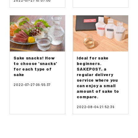
2022-07-27 10:07:00
Sake snacks! How
Ideal for sake
to choose 'snacks'
beginners.
for each type of
SAKEPOST, a
sake
regular delivery
service where you
2022-07-27 09:55:37
can enjoy a small
amount of sake to
compare.
2022-08-04 21:52:39