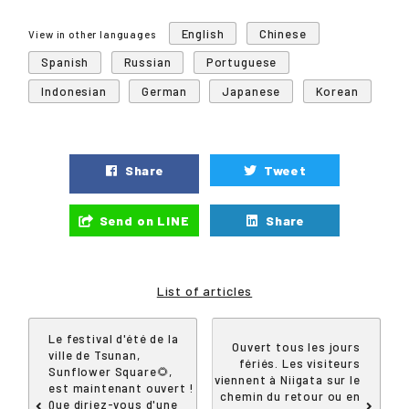
English
Chinese
View in other languages
Spanish
Russian
Portuguese
Indonesian
German
Japanese
Korean
Share
Tweet
Send on LINE
Share
List of articles
Le festival d'été de la
Ouvert tous les jours
ville de Tsunan,
fériés. Les visiteurs
Sunflower Square🌻,
viennent à Niigata sur le
est maintenant ouvert !
chemin du retour ou en
Que diriez-vous d'une