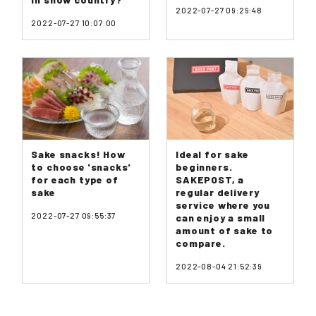
2022-07-27 09:29:48
2022-07-27 10:07:00
Sake snacks! How
Ideal for sake
to choose 'snacks'
beginners.
for each type of
SAKEPOST, a
sake
regular delivery
service where you
2022-07-27 09:55:37
can enjoy a small
amount of sake to
compare.
2022-08-04 21:52:39