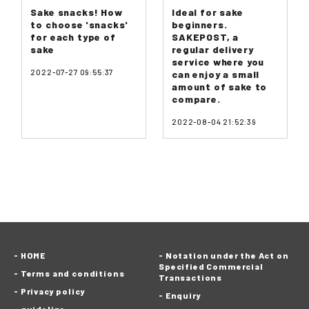
Sake snacks! How
Ideal for sake
to choose 'snacks'
beginners.
for each type of
SAKEPOST, a
sake
regular delivery
service where you
2022-07-27 09:55:37
can enjoy a small
amount of sake to
compare.
2022-08-04 21:52:39
HOME
Notation under the Act on
Specified Commercial
Terms and conditions
Transactions
Privacy policy
Enquiry
guideline