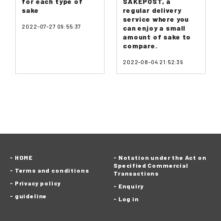
for each type of
SAKEPOST, a
sake
regular delivery
service where you
2022-07-27 09:55:37
can enjoy a small
amount of sake to
compare.
2022-08-04 21:52:39
HOME
Notation under the Act on
Specified Commercial
Terms and conditions
Transactions
Privacy policy
Enquiry
guideline
Log in