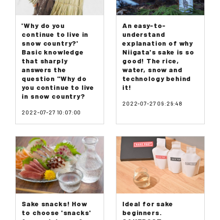
'Why do you
An easy-to-
continue to live in
understand
snow country?'
explanation of why
Basic knowledge
Niigata's sake is so
that sharply
good! The rice,
answers the
water, snow and
question "Why do
technology behind
you continue to live
it!
in snow country?
2022-07-27 09:29:48
2022-07-27 10:07:00
Sake snacks! How
Ideal for sake
to choose 'snacks'
beginners.