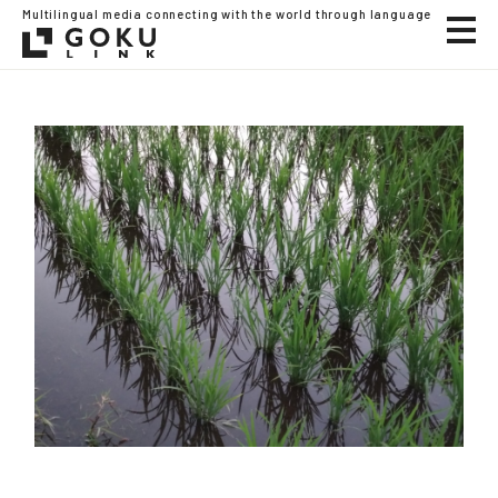
Multilingual media connecting with the world through language