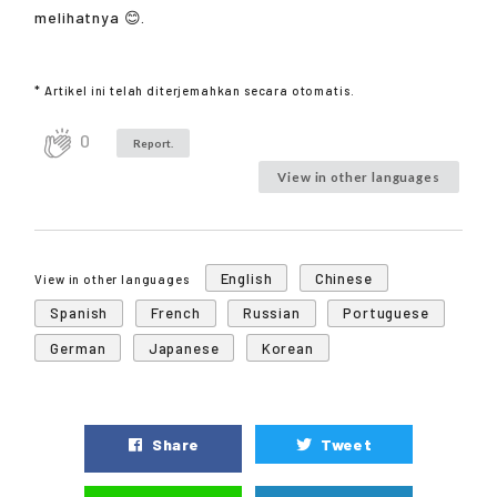
melihatnya 😊.
* Artikel ini telah diterjemahkan secara otomatis.
0
Report.
View in other languages
English
Chinese
View in other languages
Spanish
French
Russian
Portuguese
German
Japanese
Korean
Share
Tweet