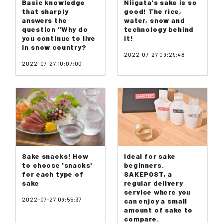
Basic knowledge
Niigata's sake is so
that sharply
good! The rice,
answers the
water, snow and
question "Why do
technology behind
you continue to live
it!
in snow country?
2022-07-27 09:29:48
2022-07-27 10:07:00
Sake snacks! How
Ideal for sake
to choose 'snacks'
beginners.
for each type of
SAKEPOST, a
sake
regular delivery
service where you
2022-07-27 09:55:37
can enjoy a small
amount of sake to
compare.