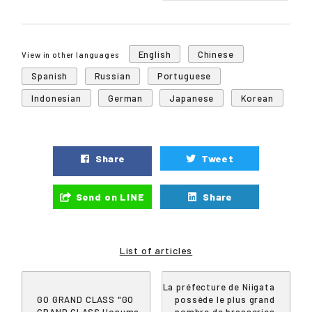
English
Chinese
View in other languages
Spanish
Russian
Portuguese
Indonesian
German
Japanese
Korean
Share
Tweet
Send on LINE
Share
List of articles
La préfecture de Niigata
GO GRAND CLASS "GO
possède le plus grand
GRAND CLASS Uonuma
nombre de brasseries