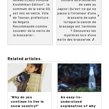
Koshihikari Edition", le
de saké au
summum de la série GO,
Japon✨Qu'est-ce qui se
est mis en vente. Ville
passe à l'intérieur d'une
de Tsunan, préfecture
brasserie de saké
de Niigata.
lorsque la saison de
Recommandé comme
brassage est terminée
souvenir de la visite de
? Découvrez les
la brasserie✨.
mystères lors d'une
visite des brasseries 🎵.
Related articles.
'Why do you
An easy-to-
continue to live in
understand
snow country?'
explanation of why