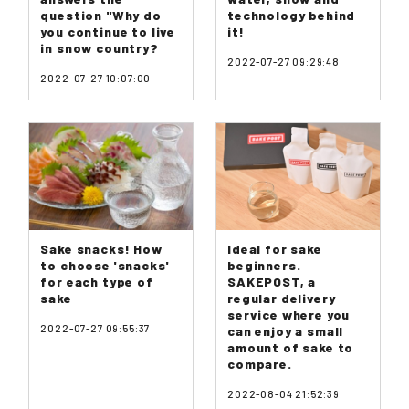
question "Why do
technology behind
you continue to live
it!
in snow country?
2022-07-27 09:29:48
2022-07-27 10:07:00
Sake snacks! How
Ideal for sake
to choose 'snacks'
beginners.
for each type of
SAKEPOST, a
sake
regular delivery
service where you
2022-07-27 09:55:37
can enjoy a small
amount of sake to
compare.
2022-08-04 21:52:39