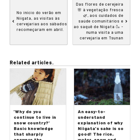
Das flores de cerejeira
🌸 à vegetação fresca
No início do verão em
🌿, aos cuidados de
Niigata, as visitas às
saúde comunitários e
cervejarias aos sábados
ao saquê de Niigata 🍶 -
recomeçaram em abril.
numa visita a uma
cervejaria em Tsunan
Related articles.
'Why do you
An easy-to-
continue to live in
understand
snow country?'
explanation of why
Basic knowledge
Niigata's sake is so
that sharply
good! The rice,
answers the
water, snow and