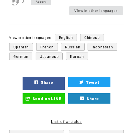
0
Report.
View in other languages
English
Chinese
View in other languages
Spanish
French
Russian
Indonesian
German
Japanese
Korean
Share
Tweet
Send on LINE
Share
List of articles