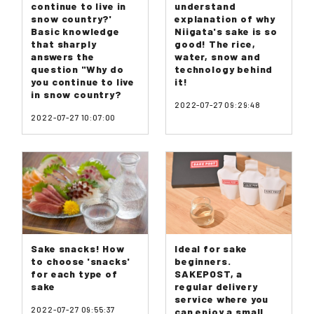
continue to live in
understand
snow country?'
explanation of why
Basic knowledge
Niigata's sake is so
that sharply
good! The rice,
answers the
water, snow and
question "Why do
technology behind
you continue to live
it!
in snow country?
2022-07-27 09:29:48
2022-07-27 10:07:00
Sake snacks! How
Ideal for sake
to choose 'snacks'
beginners.
for each type of
SAKEPOST, a
sake
regular delivery
service where you
2022-07-27 09:55:37
can enjoy a small