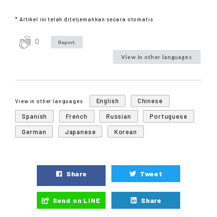
* Artikel ini telah diterjemahkan secara otomatis.
0
Report.
View in other languages
English
Chinese
View in other languages
Spanish
French
Russian
Portuguese
German
Japanese
Korean
Share
Tweet
Send on LINE
Share