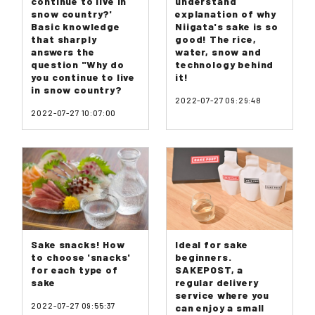
continue to live in
understand
snow country?'
explanation of why
Basic knowledge
Niigata's sake is so
that sharply
good! The rice,
answers the
water, snow and
question "Why do
technology behind
you continue to live
it!
in snow country?
2022-07-27 09:29:48
2022-07-27 10:07:00
Sake snacks! How
Ideal for sake
to choose 'snacks'
beginners.
for each type of
SAKEPOST, a
sake
regular delivery
service where you
2022-07-27 09:55:37
can enjoy a small