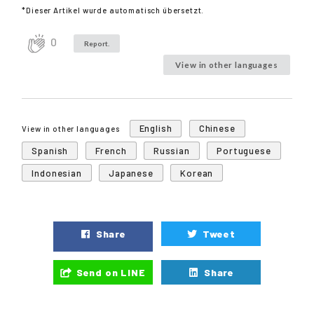
*Dieser Artikel wurde automatisch übersetzt.
0
Report.
View in other languages
English
Chinese
View in other languages
Spanish
French
Russian
Portuguese
Indonesian
Japanese
Korean
Share
Tweet
Send on LINE
Share