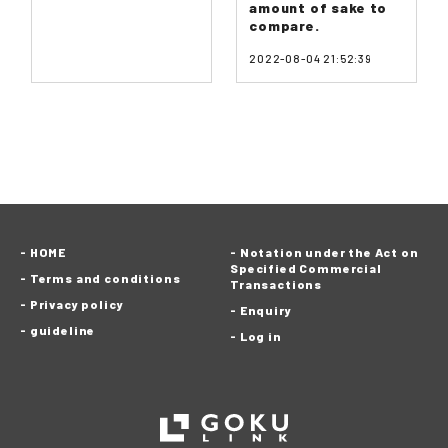
amount of sake to
compare.
2022-08-04 21:52:39
HOME
Notation under the Act on
Specified Commercial
Terms and conditions
Transactions
Privacy policy
Enquiry
guideline
Log in