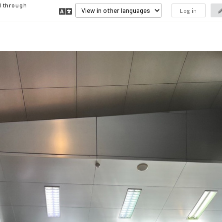
d through
Log in