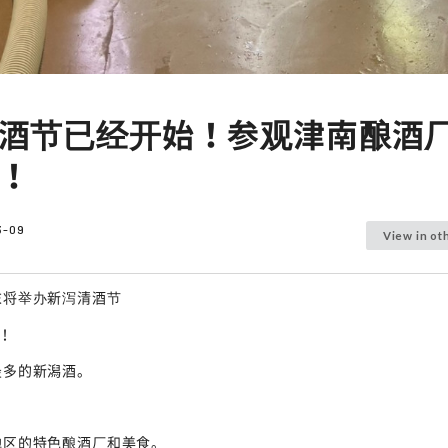
酒节已经开始！参观津南酿酒
！
3-09
View in ot
将举办新泻清酒节
行！
最多的新潟酒。
地区的特色酿酒厂和美食。